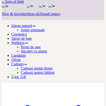
New & favorites
Shop all
About
Contact
Săpun natural
Seturi artizanale
Cosmetice
Săruri de baie
Wellness
Perne de sare
Săculeți cu plante
Lumânări
Oferte
Cadouri
Cadouri pentru femei
Cadouri pentru bărbați