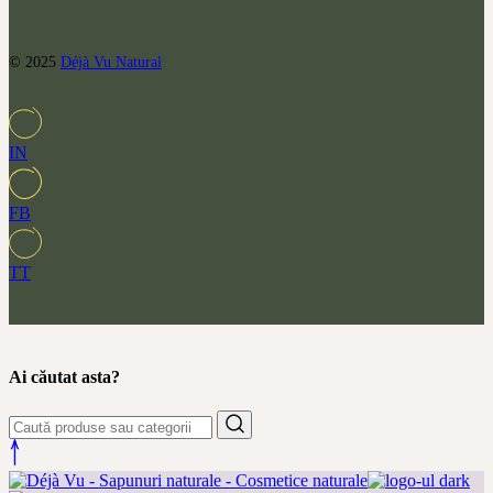
© 2025
Déjà Vu Natural
IN
FB
TT
Ai căutat asta?