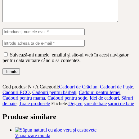
Salvează-mi numele, emailul și site-ul web în acest navigator
pentru data viitoare când o să comentez.
Trimite
Cod produs:
N / A
Categorii:
Cadouri de Crăciun
,
Cadouri de Paște
,
Cadouri ECO
,
Cadouri pentru bărbați
,
Cadouri pentru femei
,
Cadouri pentru mama
,
Cadouri pentru soție
,
Idei de cadouri
,
Săruri
de baie
,
Toate produsele
Etichete:
Dejavu
sare de baie
saruri de baie
Produse similare
Vizualizare rapidă