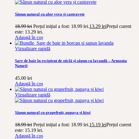
Săpun natural cu aloe vera și castravete
18.99
lei
Prețul inițial a fost: 18.99 lei.
13.29
lei
Prețul curent
este: 13.29 lei.
Adaugă în coș
Vizualizare rapidă
Sare de baie în recipient de sticlă și săpun cu lavandă – Armonia
Naturii
45.00
lei
Adaugă în coș
Vizualizare rapidă
Săpun natural cu grapefruit, papaya și kiwi
18.99
lei
Prețul inițial a fost: 18.99 lei.
15.19
lei
Prețul curent
este: 15.19 lei.
Adaugă în coș