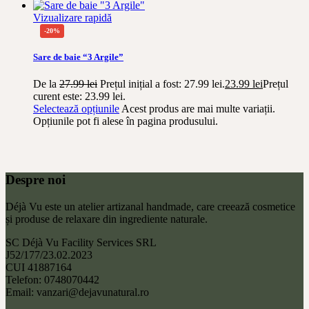
Vizualizare rapidă
-20%
-20%
Sare de baie “3 Argile”
De la
27.99
lei
Prețul inițial a fost: 27.99 lei.
23.99
lei
Prețul
curent este: 23.99 lei.
Selectează opțiunile
Acest produs are mai multe variații.
Opțiunile pot fi alese în pagina produsului.
Despre noi
Déjà Vu este un atelier artizanal handmade, care creează cosmetice
și produse de relaxare din ingrediente naturale.
SC Déjà Vu Facility Services SRL
J52/177/23.02.2023
CUI 41887164
Telefon: 0748070442
Email: vanzari@dejavunatural.ro