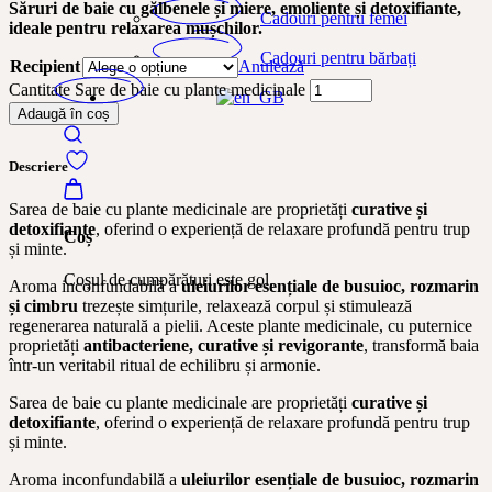
Săruri de baie cu gălbenele și miere, emoliente și detoxifiante,
Cadouri pentru femei
ideale pentru relaxarea mușchilor.
Cadouri pentru bărbați
Recipient
Anulează
Cantitate Sare de baie cu plante medicinale
Adaugă în coș
Descriere
Sarea de baie cu plante medicinale are proprietăți
curative și
detoxifiante
, oferind o experiență de relaxare profundă pentru trup
Coș
și minte.
Coșul de cumpărături este gol.
Aroma inconfundabilă a
uleiurilor esențiale de busuioc, rozmarin
și cimbru
trezește simțurile, relaxează corpul și stimulează
regenerarea naturală a pielii. Aceste plante medicinale, cu puternice
proprietăți
antibacteriene, curative și revigorante
, transformă baia
într-un veritabil ritual de echilibru și armonie.
Sarea de baie cu plante medicinale are proprietăți
curative și
detoxifiante
, oferind o experiență de relaxare profundă pentru trup
și minte.
Aroma inconfundabilă a
uleiurilor esențiale de busuioc, rozmarin