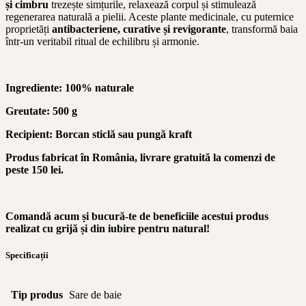
și cimbru
trezește simțurile, relaxează corpul și stimulează
regenerarea naturală a pielii. Aceste plante medicinale, cu puternice
proprietăți
antibacteriene, curative și revigorante
, transformă baia
într-un veritabil ritual de echilibru și armonie.
Ingrediente: 100% naturale
Greutate: 500 g
Recipient: Borcan sticlă sau pungă kraft
Produs fabricat în România, livrare gratuită la comenzi de
peste 150 lei.
Comandă acum
ș
i bucur
ă
-te de beneficiile acestui produs
realizat cu grijă
ș
i din iubire pentru natural!
Specificații
Tip produs
Sare de baie