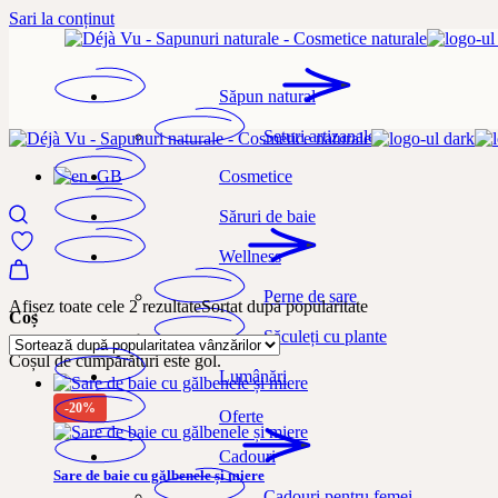
Sari la conținut
Săpun natural
Seturi artizanale
Cosmetice
Săruri de baie
Wellness
Perne de sare
Afișez toate cele 2 rezultate
Sortat după popularitate
Coș
Săculeți cu plante
Coșul de cumpărături este gol.
Lumânări
-20%
Oferte
Cadouri
Sare de baie cu gălbenele și miere
Cadouri pentru femei