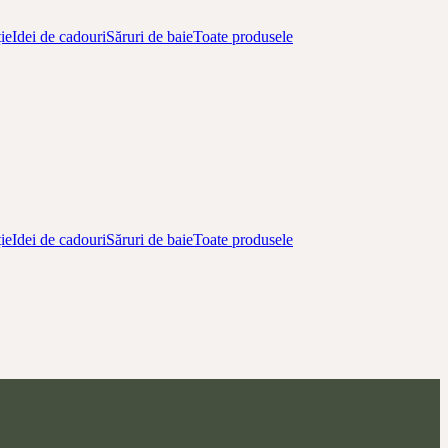
ie
Idei de cadouri
Săruri de baie
Toate produsele
ie
Idei de cadouri
Săruri de baie
Toate produsele