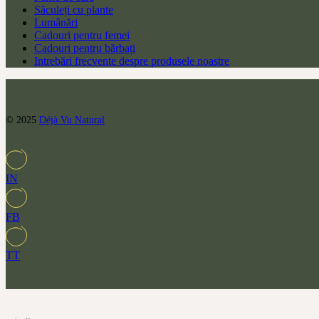
Săculeți cu plante
Lumânări
Cadouri pentru femei
Cadouri pentru bărbați
Intrebări frecvente despre produsele noastre
© 2025
Déjà Vu Natural
IN
FB
TT