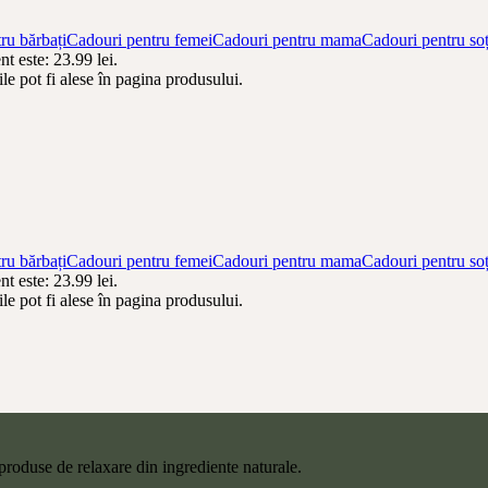
ru bărbați
Cadouri pentru femei
Cadouri pentru mama
Cadouri pentru soț
nt este: 23.99 lei.
le pot fi alese în pagina produsului.
ru bărbați
Cadouri pentru femei
Cadouri pentru mama
Cadouri pentru soț
nt este: 23.99 lei.
le pot fi alese în pagina produsului.
produse de relaxare din ingrediente naturale.