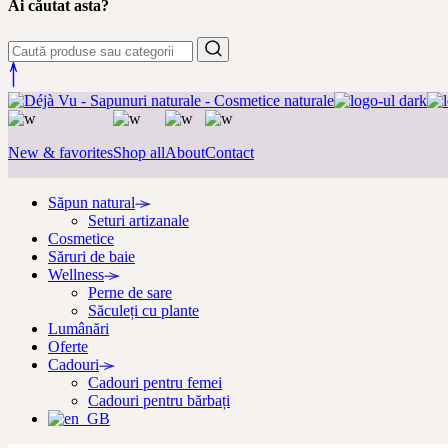
Ai căutat asta?
New & favorites
Shop all
About
Contact
Săpun natural
Seturi artizanale
Cosmetice
Săruri de baie
Wellness
Perne de sare
Săculeți cu plante
Lumânări
Oferte
Cadouri
Cadouri pentru femei
Cadouri pentru bărbați