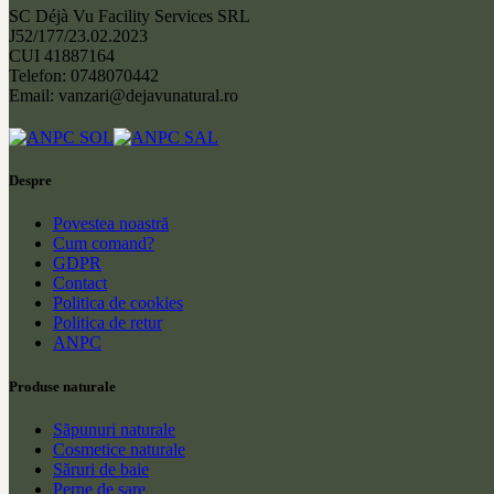
SC Déjà Vu Facility Services SRL
J52/177/23.02.2023
CUI 41887164
Telefon: 0748070442
Email: vanzari@dejavunatural.ro
Despre
Povestea noastră
Cum comand?
GDPR
Contact
Politica de cookies
Politica de retur
ANPC
Produse naturale
Săpunuri naturale
Cosmetice naturale
Săruri de baie
Perne de sare