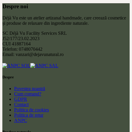
Despre noi
Déjà Vu este un atelier artizanal handmade, care creează cosmetice
și produse de relaxare din ingrediente naturale.
SC Déjà Vu Facility Services SRL
J52/177/23.02.2023
CUI 41887164
Telefon: 0748070442
Email: vanzari@dejavunatural.ro
Despre
Povestea noastră
Cum comand?
GDPR
Contact
Politica de cookies
Politica de retur
ANPC
Produse naturale