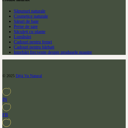
Săpunuri naturale
Cosmetice naturale
Săruri de baie
Perne de sare
Săculeți cu plante
Lumânări
Cadouri pentru femei
Cadouri pentru bărbați
Intrebări frecvente despre produsele noastre
© 2025
Déjà Vu Natural
IN
FB