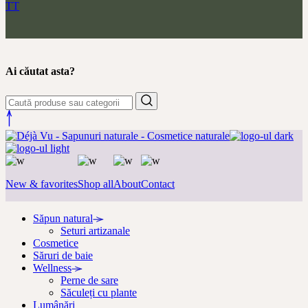
TT
Ai căutat asta?
New & favorites
Shop all
About
Contact
Săpun natural
Seturi artizanale
Cosmetice
Săruri de baie
Wellness
Perne de sare
Săculeți cu plante
Lumânări