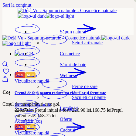
Sari la conținut
Săpun natural
Seturi artizanale
Cosmetice
Săruri de baie
Wellness
-26%
NOU
Vizualizare rapidă
Perne de sare
Coș
Cremă de față pentru reducerea ridurilor și fermitate
Săculeți cu plante
Coșul de cumpărături este gol.
Cosmetice naturale
Lumânări
226.90
lei
Prețul inițial a fost: 226.90 lei.
168.75
lei
Prețul
curent este: 168.75 lei.
Oferte
Adaugă în coș
-14%
NOU
Cadouri
Vizualizare rapidă