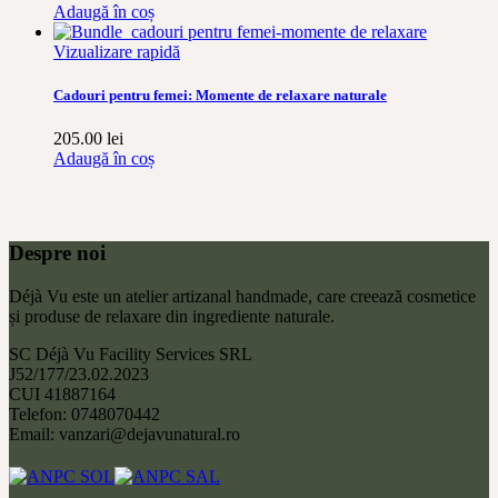
Adaugă în coș
Vizualizare rapidă
Cadouri pentru femei: Momente de relaxare naturale
205.00
lei
Adaugă în coș
Despre noi
Déjà Vu este un atelier artizanal handmade, care creează cosmetice
și produse de relaxare din ingrediente naturale.
SC Déjà Vu Facility Services SRL
J52/177/23.02.2023
CUI 41887164
Telefon: 0748070442
Email: vanzari@dejavunatural.ro