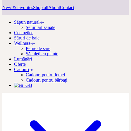
New & favorites
Shop all
About
Contact
Săpun natural
Seturi artizanale
Cosmetice
Săruri de baie
Wellness
Perne de sare
Săculeți cu plante
Lumânări
Oferte
Cadouri
Cadouri pentru femei
Cadouri pentru bărbați