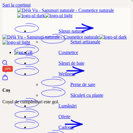
Sari la conținut
Săpun natural
Seturi artizanale
Cosmetice
Săruri de baie
-25%
Wellness
Perne de sare
Coș
Săculeți cu plante
Coșul de cumpărături este gol.
Lumânări
Oferte
Cadouri