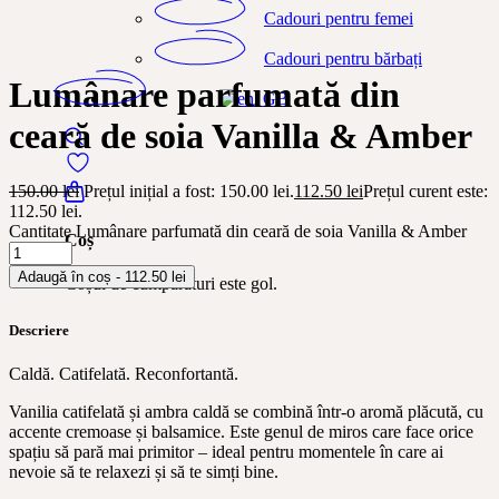
Cadouri pentru femei
Cadouri pentru bărbați
Lumânare parfumată din
ceară de soia Vanilla & Amber
150.00
lei
Prețul inițial a fost: 150.00 lei.
112.50
lei
Prețul curent este:
112.50 lei.
Cantitate Lumânare parfumată din ceară de soia Vanilla & Amber
Coș
Adaugă în coș - 112.50 lei
Coșul de cumpărături este gol.
Descriere
Caldă. Catifelată. Reconfortantă.
Vanilia catifelată și ambra caldă se combină într-o aromă plăcută, cu
accente cremoase și balsamice. Este genul de miros care face orice
spațiu să pară mai primitor – ideal pentru momentele în care ai
nevoie să te relaxezi și să te simți bine.