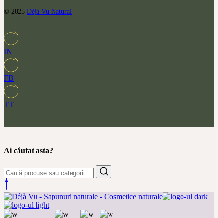
© 2025
Déjà Vu Natural
IN
FB
TT
Ai căutat asta?