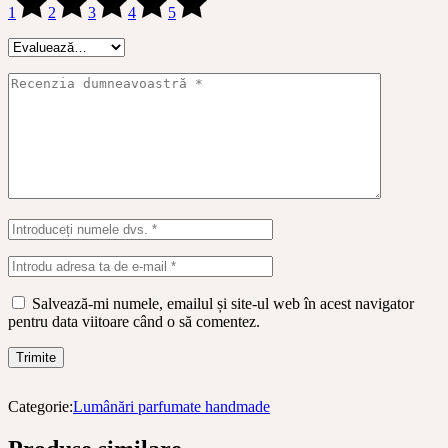
1
2
3
4
5
Salvează-mi numele, emailul și site-ul web în acest navigator
pentru data viitoare când o să comentez.
Trimite
Categorie:
Lumânări parfumate handmade