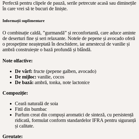
Perfectă pentru clipele de pauză, serile petrecute acasă sau diminețile
în care vrei să te bucuri de liniște.
Informații suplimentare
O combinație caldă, ”gurmandă” și reconfortantă, care aduce aminte
de deserturi fine și seri relaxante. Notele de pepene și avocado oferă
o prospețime neașteptată în deschidere, iar amestecul de vanilie și
ambră construiește o bază profundă și blândă.
Note olfactive:
De vârf:
fructe (pepene galben, avocado)
De mijloc:
vanilie, cocos
De bază:
ambră, tonka, note lactonice
Compoziție:
Ceară naturală de soia
Fitil din bumbac
Parfum creat din compuși aromatici de sinteză, cu persistență
ridicată, formulat conform standardelor IFRA pentru siguranță
și calitate.
Greutate: