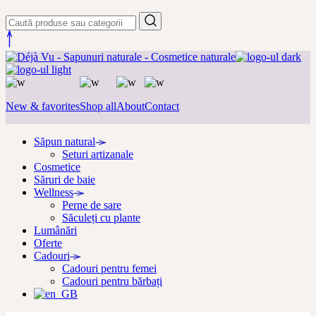
New & favorites
Shop all
About
Contact
Săpun natural
Seturi artizanale
Cosmetice
Săruri de baie
Wellness
Perne de sare
Săculeți cu plante
Lumânări
Oferte
Cadouri
Cadouri pentru femei
Cadouri pentru bărbați