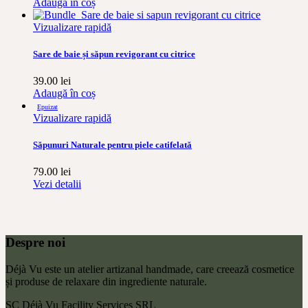
Adaugă în coș
Vizualizare rapidă
Sare de baie și săpun revigorant cu citrice
39.00
lei
Adaugă în coș
Epuizat
Vizualizare rapidă
Săpunuri Naturale pentru piele catifelată
79.00
lei
Vezi detalii
Despre noi
Déjà Vu este un atelier artizanal handmade, care creează cosmetice
și produse de relaxare din ingrediente naturale.
SC Déjà Vu Facility Services SRL