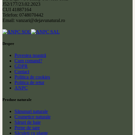
J52/177/23.02.2023
CUI 41887164
Telefon: 0748070442
Email: vanzari@dejavunatural.ro
Despre
Povestea noastră
Cum comand?
GDPR
Contact
Politica de cookies
Politica de retur
ANPC
Produse naturale
Săpunuri naturale
Cosmetice naturale
Săruri de baie
Perne de sare
Săculeți cu plante