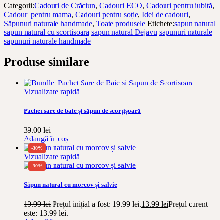
Categorii:
Cadouri de Crăciun
,
Cadouri ECO
,
Cadouri pentru iubită
,
Cadouri pentru mama
,
Cadouri pentru soție
,
Idei de cadouri
,
Săpunuri naturale handmade
,
Toate produsele
Etichete:
sapun natural
sapun natural cu scortisoara
sapun natural Dejavu
sapunuri naturale
sapunuri naturale handmade
Produse similare
Vizualizare rapidă
Pachet sare de baie și săpun de scorțișoară
39.00
lei
Adaugă în coș
-30%
Vizualizare rapidă
-30%
Săpun natural cu morcov și salvie
19.99
lei
Prețul inițial a fost: 19.99 lei.
13.99
lei
Prețul curent
este: 13.99 lei.