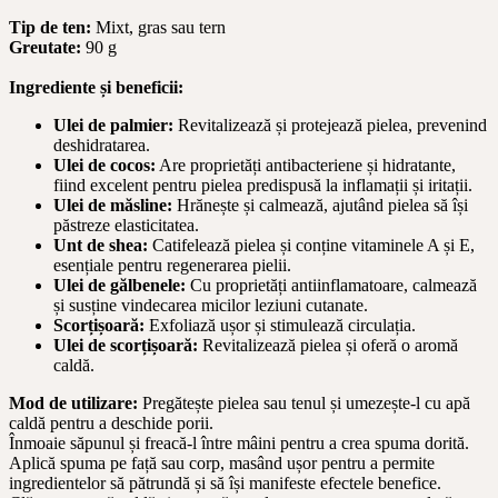
Tip de ten:
Mixt, gras sau tern
Greutate:
90 g
Ingrediente și beneficii:
Ulei de palmier:
Revitalizează și protejează pielea, prevenind
deshidratarea.
Ulei de cocos:
Are proprietăți antibacteriene și hidratante,
fiind excelent pentru pielea predispusă la inflamații și iritații.
Ulei de măsline:
Hrănește și calmează, ajutând pielea să își
păstreze elasticitatea.
Unt de shea:
Catifelează pielea și conține vitaminele A și E,
esențiale pentru regenerarea pielii.
Ulei de gălbenele:
Cu proprietăți antiinflamatoare, calmează
și susține vindecarea micilor leziuni cutanate.
Scorțișoară:
Exfoliază ușor și stimulează circulația.
Ulei de scorțișoară:
Revitalizează pielea și oferă o aromă
caldă.
Mod de utilizare:
Pregătește pielea sau tenul și umezește-l cu apă
caldă pentru a deschide porii.
Înmoaie săpunul și freacă-l între mâini pentru a crea spuma dorită.
Aplică spuma pe față sau corp, masând ușor pentru a permite
ingredientelor să pătrundă și să își manifeste efectele benefice.