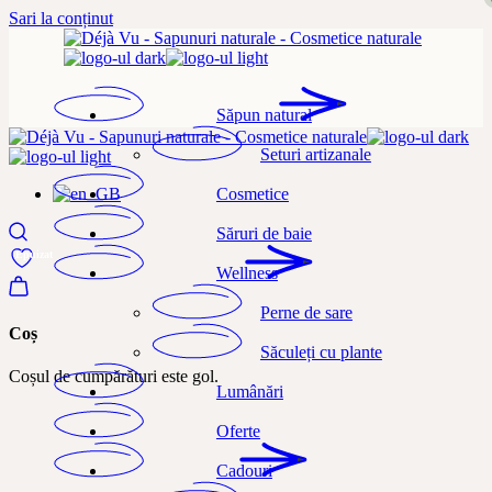
Sari la conținut
Săpun natural
Seturi artizanale
Cosmetice
Săruri de baie
Epuizat
Wellness
Perne de sare
Coș
Săculeți cu plante
Coșul de cumpărături este gol.
Lumânări
Oferte
Cadouri