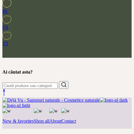
IN
FB
TT
Ai căutat asta?
New & favorites
Shop all
About
Contact