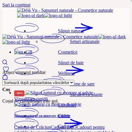
Sari la conținut
Săpun natural
Seturi artizanale
Cosmetice
Săruri de baie
Afișez singurul rezultat
Wellness
Perne de sare
Coș
-30%
Săculeți cu plante
Vizualizare rapidă
Coșul de cumpărături este gol.
Lumânări
Oferte
Săpun natural cu morcov și salvie
Cadouri
Cadouri de Crăciun
Cadouri ECO
Cadouri pentru