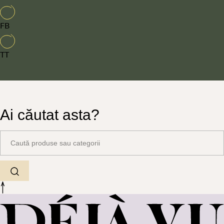
FB
TT
Ai căutat asta?