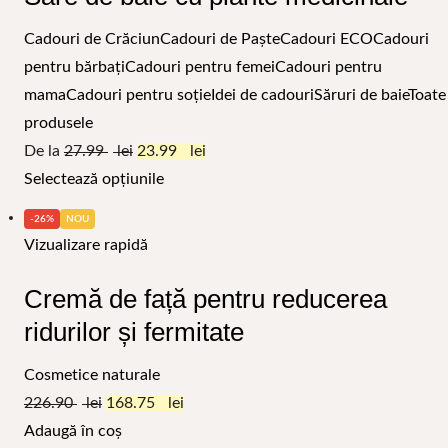
Cadouri de Crăciun
Cadouri de Paște
Cadouri ECO
Cadouri
pentru bărbați
Cadouri pentru femei
Cadouri pentru
mama
Cadouri pentru soție
Idei de cadouri
Săruri de baie
Toate
produsele
De la
27.99
23.99
Selectează opțiunile
-26%
NOU
Vizualizare rapidă
Cremă de față pentru reducerea
ridurilor și fermitate
Cosmetice naturale
226.90
168.75
Adaugă în coș