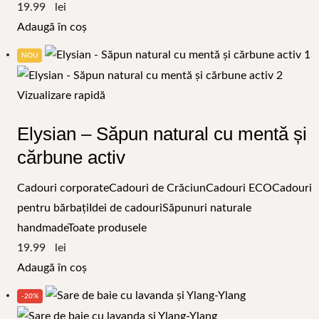
19.99
Adaugă în coș
NOU
Vizualizare rapidă
Elysian – Săpun natural cu mentă și
cărbune activ
Cadouri corporate
Cadouri de Crăciun
Cadouri ECO
Cadouri
pentru bărbați
Idei de cadouri
Săpunuri naturale
handmade
Toate produsele
19.99
Adaugă în coș
-20%