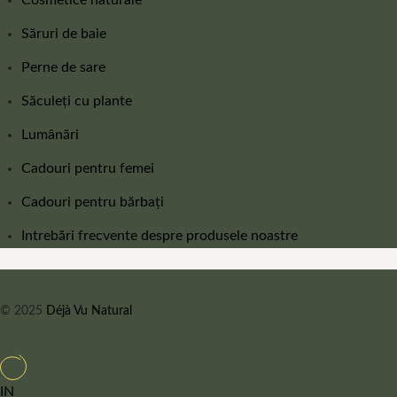
Săruri de baie
Perne de sare
Săculeți cu plante
Lumânări
Cadouri pentru femei
Cadouri pentru bărbați
Intrebări frecvente despre produsele noastre
© 2025
Déjà Vu Natural
IN