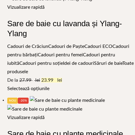
Vizualizare rapidă
Sare de baie cu lavanda și Ylang-
Ylang
Cadouri de Crăciun
Cadouri de Paște
Cadouri ECO
Cadouri
pentru bărbați
Cadouri pentru femei
Cadouri pentru
iubită
Cadouri pentru soție
Idei de cadouri
Săruri de baie
Toate
produsele
De la
27.99
23.99
Selectează opțiunile
NOU
-20%
Vizualizare rapidă
Sare de baie cu plante medicinale