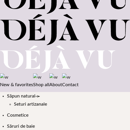
New & favorites
Shop all
About
Contact
Săpun natural
Seturi artizanale
Cosmetice
Săruri de baie