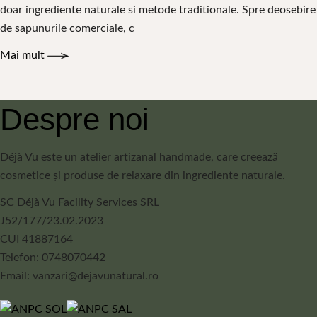
doar ingrediente naturale si metode traditionale. Spre deosebire
de sapunurile comerciale, c
Mai mult
Despre noi
Déjà Vu este un atelier artizanal handmade, care creează
cosmetice și produse de relaxare din ingrediente naturale.
SC Déjà Vu Facility Services SRL
J52/177/23.02.2023
CUI 41887164
Telefon: 0748070442
Email: vanzari@dejavunatural.ro