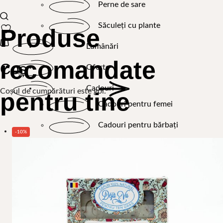
Perne de sare
Săculeți cu plante
Produse
Lumânări
recomandate
Coș
Oferte
Cadouri
Coșul de cumpărături este gol.
pentru tine
Cadouri pentru femei
Cadouri pentru bărbați
-10%