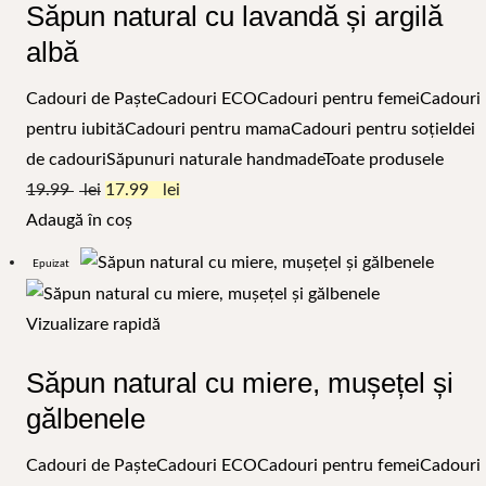
Săpun natural cu lavandă și argilă
albă
Cadouri de Paște
Cadouri ECO
Cadouri pentru femei
Cadouri
pentru iubită
Cadouri pentru mama
Cadouri pentru soție
Idei
de cadouri
Săpunuri naturale handmade
Toate produsele
19.99
17.99
Adaugă în coș
Epuizat
Vizualizare rapidă
Săpun natural cu miere, mușețel și
gălbenele
Cadouri de Paște
Cadouri ECO
Cadouri pentru femei
Cadouri