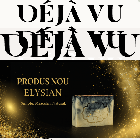
Săpun natural
Seturi artizanale
Cosmetice
Săruri de baie
Wellness