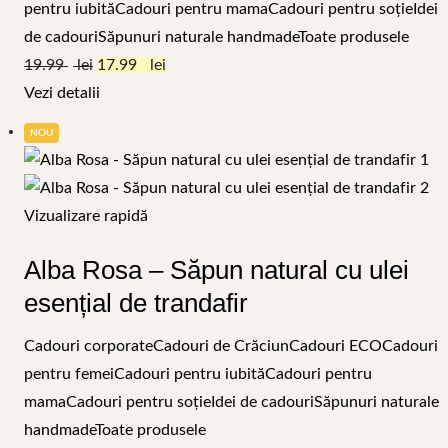
pentru iubită
Cadouri pentru mama
Cadouri pentru soție
Idei
de cadouri
Săpunuri naturale handmade
Toate produsele
19.99
17.99
Vezi detalii
NOU
Vizualizare rapidă
Alba Rosa – Săpun natural cu ulei
esențial de trandafir
Cadouri corporate
Cadouri de Crăciun
Cadouri ECO
Cadouri
pentru femei
Cadouri pentru iubită
Cadouri pentru
mama
Cadouri pentru soție
Idei de cadouri
Săpunuri naturale
handmade
Toate produsele